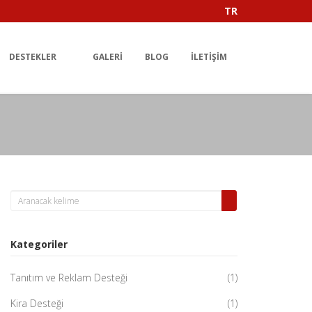
TR
DESTEKLER
GALERI
BLOG
İLETIŞIM
Kategoriler
Tanıtım ve Reklam Desteği
(1)
Kira Desteği
(1)