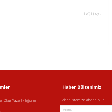
1 - 1 of ( 1 ) kayıt
mler
Haber Bültenimiz
Haber listemize abone olun
al Okur Yazarlık Eğitimi