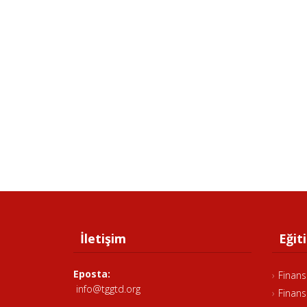
İletişim
Eğiti
Eposta:
Finans
info@tggtd.org
Finans